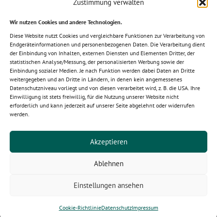
Zustimmung verwalten
Wir nutzen Cookies und andere Technologien.
Diese Website nutzt Cookies und vergleichbare Funktionen zur Verarbeitung von
Mitglied im Fachverband des
Endgeräteinformationen und personenbezogenen Daten. Die Verarbeitung dient
Schrauben-Großhandels e.V.
der Einbindung von Inhalten, externen Diensten und Elementen Dritter, der
statistischen Analyse/Messung, der personalisierten Werbung sowie der
Einbindung sozialer Medien. Je nach Funktion werden dabei Daten an Dritte
weitergegeben und an Dritte in Ländern, in denen kein angemessenes
Datenschutzniveau vorliegt und von diesen verarbeitet wird, z. B. die USA. Ihre
Einwilligung ist stets freiwillig, für die Nutzung unserer Website nicht
erforderlich und kann jederzeit auf unserer Seite abgelehnt oder widerrufen
werden.
Akzeptieren
Ablehnen
Einstellungen ansehen
© 2026 Nögel Montagetechnik Vertriebsgesellschaft mbH ∙
Koppelweg 1 ∙ D-49767 Twist. Alle Rechte vorbehalten.
Cookie-Richtlinie
Datenschutz
Impressum