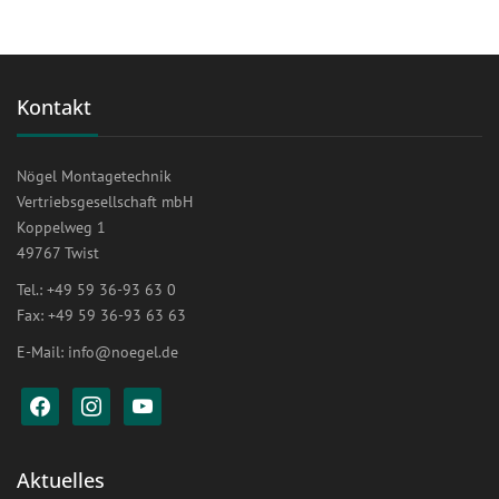
Kontakt
Nögel Montagetechnik
Vertriebsgesellschaft mbH
Koppelweg 1
49767 Twist
Tel.: +49 59 36-93 63 0
Fax: +49 59 36-93 63 63
E-Mail:
info@noegel.de
facebook
instagram
youtube
Aktuelles