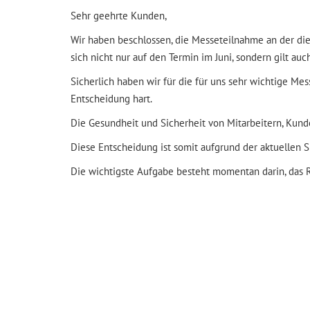
Niederlassungen
Beste
Chemische Produkte
Sehr geehrte Kunden,
Wir haben beschlossen, die Messeteilnahme an der die
Sponsoring
Doku
Klebebänder
sich nicht nur auf den Termin im Juni, sondern gilt au
Zertifikate
Fensterbau
Sicherlich haben wir für die für uns sehr wichtige Mes
Entscheidung hart.
Bauhandwerk
Die Gesundheit und Sicherheit von Mitarbeitern, Kunde
Diese Entscheidung ist somit aufgrund der aktuellen Si
Betriebsbedarf
Die wichtigste Aufgabe besteht momentan darin, das R