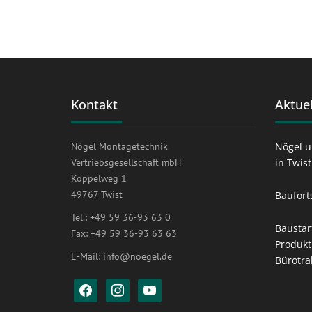
Kontakt
Aktuel
Nögel Montagetechnik
Nögel u
Vertriebsgesellschaft mbH
in Twis
Koppelweg 1
49767 Twist
Baufort
Tel.: +49 59 36-93 63 0
Baustar
Fax: +49 59 36-93 63 63
Produkt
E-Mail:
info@noegel.de
Bürotra
facebook
instagram
youtube