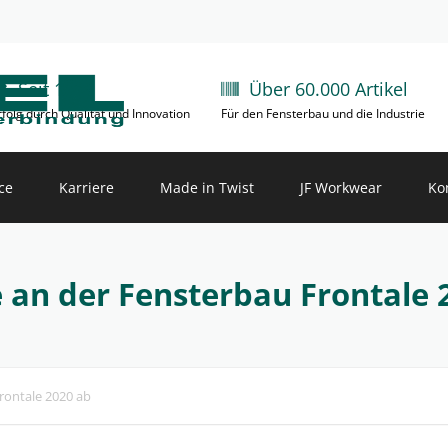
Seit 1981
Über 60.000 Artikel
rfolg durch Qualität und Innovation
Für den Fensterbau und die Industrie
ce
Karriere
Made in Twist
JF Workwear
Ko
chnung
Arbeiten bei NÖGEL
CNC Lohnfertigung
an der Fensterbau Frontale 
uktkataloge
Aktuelle Stellenangebote
uktvideos
Außendienst
rontale 2020 ab
loads
Innendienst