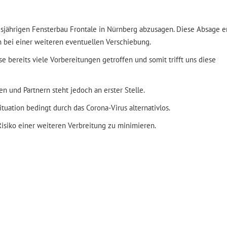
llservice
Ausbildung 2026
sjährigen Fensterbau Frontale in Nürnberg abzusagen. Diese Absage er
ment anfordern
Duales Studium
ch bei einer weiteren eventuellen Verschiebung.
Initiativbewerbung
ISO 9001:2015
se bereits viele Vorbereitungen getroffen und somit trifft uns diese
Umweltzertifikat
n und Partnern steht jedoch an erster Stelle.
tuation bedingt durch das Corona-Virus alternativlos.
isiko einer weiteren Verbreitung zu minimieren.