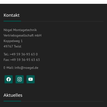
Kontakt
Nögel Montagetechnik
Vertriebsgesellschaft mbH
Koppelweg 1
49767 Twist
Tel.: +49 59 36-93 63 0
Fax: +49 59 36-93 63 63
E-Mail:
info@noegel.de
facebook
instagram
youtube
Aktuelles