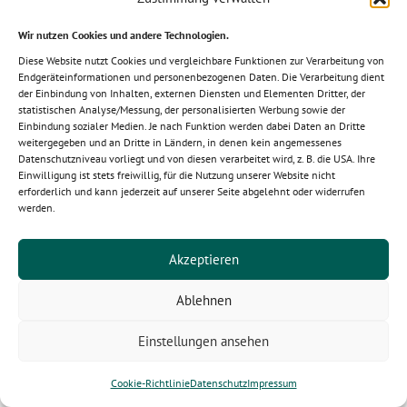
weliswaar aangevochten zijn maar waarover de rechtszaak reeds
in staat van wijzen is, worden in deze zin ook beschouwd als
Wir nutzen Cookies und andere Technologien.
rechtsgeldig vastgesteld. De opdrachtgever beschikt alleen over
Diese Website nutzt Cookies und vergleichbare Funktionen zur Verarbeitung von
salderingsrechten tegenover Nögel wanneer de tegenaanspraak
Endgeräteinformationen und personenbezogenen Daten. Die Verarbeitung dient
der Einbindung von Inhalten, externen Diensten und Elementen Dritter, der
van de opdrachtgever op dezelfde overeenkomst berust.
statistischen Analyse/Messung, der personalisierten Werbung sowie der
Retourneringen
Einbindung sozialer Medien. Je nach Funktion werden dabei Daten an Dritte
weitergegeben und an Dritte in Ländern, in denen kein angemessenes
Door Nögel geleverde goederen kunnen, zonder dat dit op een
Datenschutzniveau vorliegt und von diesen verarbeitet wird, z. B. die USA. Ihre
Einwilligung ist stets freiwillig, für die Nutzung unserer Website nicht
wettelijke aanspraak berust, alleen worden geretourneerd
erforderlich und kann jederzeit auf unserer Seite abgelehnt oder widerrufen
wanneer Nögel voordien de schriftelijke toestemming heeft
werden.
verleend en de goederen zich in goede toestand en in de
originele verpakking bevinden. De overeengekomen retournering
Akzeptieren
hetzij door afhaling (minus een vaste vergoeding voor
vrachtkosten) hetzij door de koper (vrij af ons magazijn) wordt
Ablehnen
gecrediteerd minus een gepaste onkostenbijdrage. Bijzondere
Einstellungen ansehen
artikelen en voor de klant bestelde of verwerkte goederen
worden onder geen beding teruggenomen.
Cookie-Richtlinie
Datenschutz
Impressum
Tekeningen, websites, productcatalogus enz.