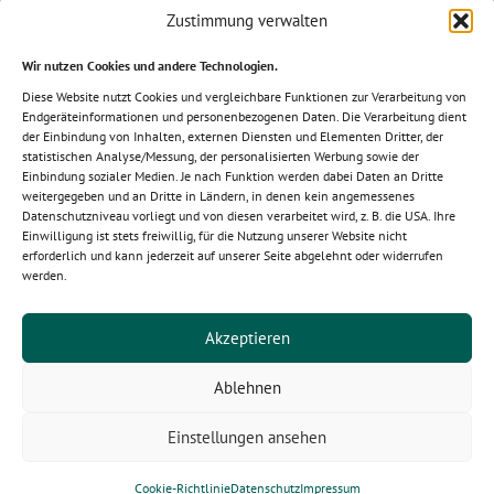
Zustimmung verwalten
Wir nutzen Cookies und andere Technologien.
Diese Website nutzt Cookies und vergleichbare Funktionen zur Verarbeitung von
Mitglied im Fachverband des
Endgeräteinformationen und personenbezogenen Daten. Die Verarbeitung dient
Schrauben-Großhandels e.V.
der Einbindung von Inhalten, externen Diensten und Elementen Dritter, der
statistischen Analyse/Messung, der personalisierten Werbung sowie der
Einbindung sozialer Medien. Je nach Funktion werden dabei Daten an Dritte
weitergegeben und an Dritte in Ländern, in denen kein angemessenes
Datenschutzniveau vorliegt und von diesen verarbeitet wird, z. B. die USA. Ihre
Einwilligung ist stets freiwillig, für die Nutzung unserer Website nicht
erforderlich und kann jederzeit auf unserer Seite abgelehnt oder widerrufen
werden.
Akzeptieren
Ablehnen
Einstellungen ansehen
© 2026 Nögel Montagetechnik Vertriebsgesellschaft mbH ∙
Koppelweg 1 ∙ D-49767 Twist. Alle Rechte vorbehalten.
Cookie-Richtlinie
Datenschutz
Impressum