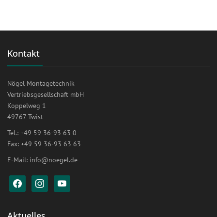
Kontakt
Nögel Montagetechnik
Vertriebsgesellschaft mbH
Koppelweg 1
49767 Twist
Tel.: +49 59 36-93 63 0
Fax: +49 59 36-93 63 63
E-Mail:
info@noegel.de
facebook
instagram
youtube
Aktuelles