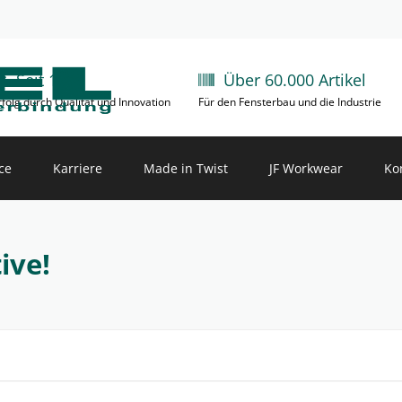
Seit 1981
Über 60.000 Artikel
rfolg durch Qualität und Innovation
Für den Fensterbau und die Industrie
ce
Karriere
Made in Twist
JF Workwear
Ko
chnung
Arbeiten bei NÖGEL
CNC Lohnfertigung
tive!
uktkataloge
Aktuelle Stellenangebote
uktvideos
Außendienst
loads
Innendienst