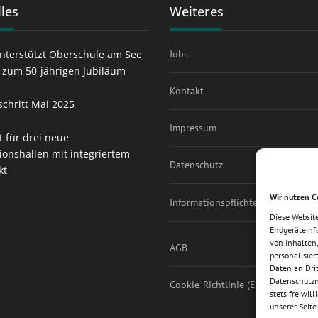
les
Weiteres
nterstützt Oberschule am See
Jobs
t zum 50-jährigen Jubiläum
Kontakt
schritt Mai 2025
Impressum
t für drei neue
ionshallen mit integriertem
Datenschutz
kt
Wir nutzen C
Informationspflichten
Diese Websit
Endgeräteinf
von Inhalten,
AGB
personalisie
Daten an Dri
Datenschutzni
Cookie-Richtlinie (EU)
stets freiwil
unserer Seit