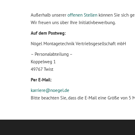
Niederlassungen
Beste
Chemische Produkte
Außerhalb unserer
offenen Stellen
können Sie sich ger
Sponsoring
Doku
Klebebänder
Wir freuen uns über Ihre Initiativbewerbung.
Auf dem Postweg:
Zertifikate
Fensterbau
Nögel Montagetechnik Vertriebsgesellschaft mbH
Bauhandwerk
– Personalabteilung –
Koppelweg 1
Betriebsbedarf
49767 Twist
Per E-Mail:
karriere@noegel.de
Bitte beachten Sie, dass die E-Mail eine Größe von 5 M