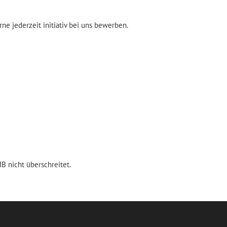
llservice
Ausbildung 2026
ne jederzeit initiativ bei uns bewerben.
ment anfordern
Duales Studium
Initiativbewerbung
ISO 9001:2015
Umweltzertifikat
B nicht überschreitet.