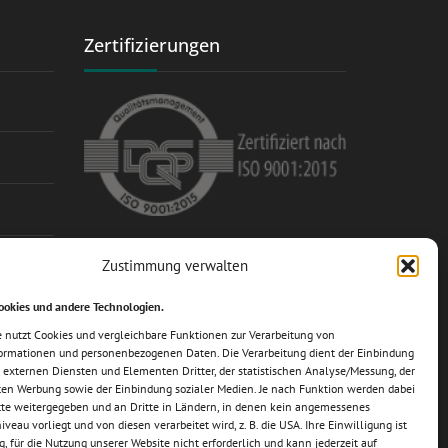
Zertifizierungen
Mitglied im Fachverband des
Zustimmung verwalten
Schrauben-Großhandels e.V.
ookies und andere Technologien.
e nutzt Cookies und vergleichbare Funktionen zur Verarbeitung von
ormationen und personenbezogenen Daten. Die Verarbeitung dient der Einbindung
 externen Diensten und Elementen Dritter, der statistischen Analyse/Messung, der
rten Werbung sowie der Einbindung sozialer Medien. Je nach Funktion werden dabei
tte weitergegeben und an Dritte in Ländern, in denen kein angemessenes
veau vorliegt und von diesen verarbeitet wird, z. B. die USA. Ihre Einwilligung ist
lig, für die Nutzung unserer Website nicht erforderlich und kann jederzeit auf