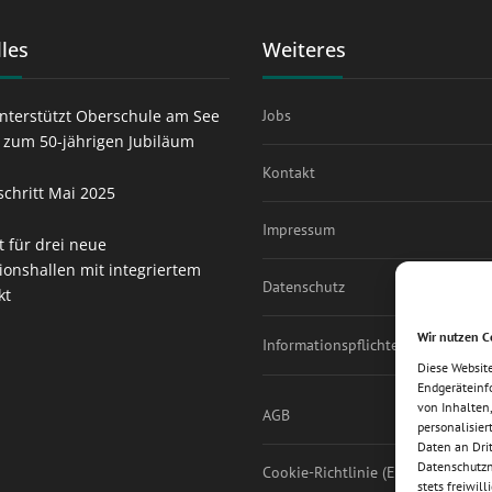
les
Weiteres
nterstützt Oberschule am See
Jobs
t zum 50-jährigen Jubiläum
Kontakt
schritt Mai 2025
Impressum
t für drei neue
ionshallen mit integriertem
Datenschutz
kt
Wir nutzen C
Informationspflichten
Diese Websit
Endgeräteinf
von Inhalten,
AGB
personalisie
Daten an Dri
Datenschutzni
Cookie-Richtlinie (EU)
stets freiwil