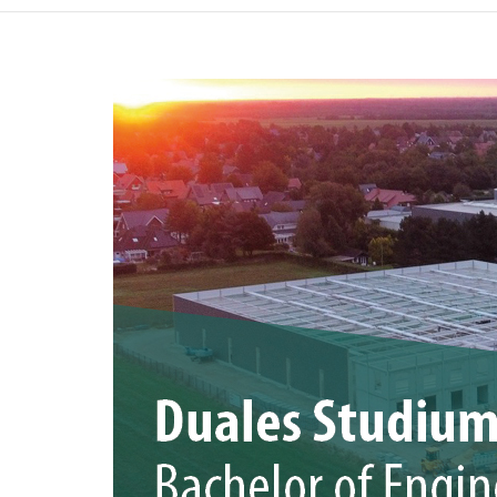
Niederlassungen
Beste
Chemische Produkte
Sponsoring
Doku
Klebebänder
Zertifikate
Fensterbau
Bauhandwerk
Betriebsbedarf