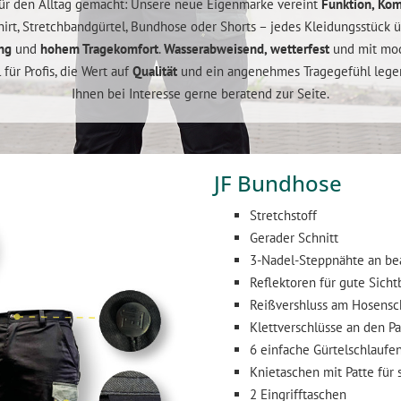
für den Alltag gemacht: Unsere neue Eigenmarke vereint
Funktion, Kom
Shirt, Stretchbandgürtel, Bundhose oder Shorts – jedes Kleidungsstück 
ng
und
hohem Tragekomfort
.
Wasserabweisend, wetterfest
und mit mod
für Profis, die Wert auf
Qualität
und ein angenehmes Tragegefühl legen
Ihnen bei Interesse gerne beratend zur Seite.
JF Bundhose
Stretchstoff
Gerader Schnitt
3-Nadel-Steppnähte an be
Reflektoren für gute Sicht
Reißvershluss am Hosensch
Klettverschlüsse an den Pa
6 einfache Gürtelschlaufe
Knietaschen mit Patte für 
2 Eingrifftaschen