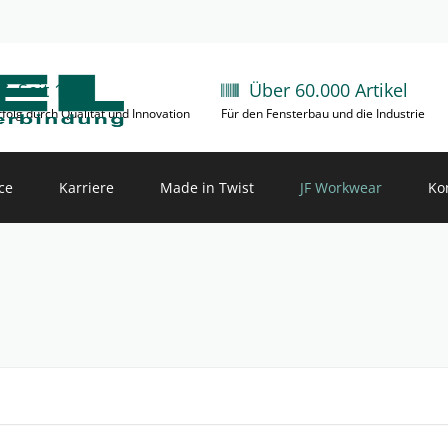
Seit 1981
Über 60.000 Artikel
rfolg durch Qualität und Innovation
Für den Fensterbau und die Industrie
ce
Karriere
Made in Twist
JF Workwear
Ko
chnung
Arbeiten bei NÖGEL
CNC Lohnfertigung
uktkataloge
Aktuelle Stellenangebote
uktvideos
Außendienst
loads
Innendienst