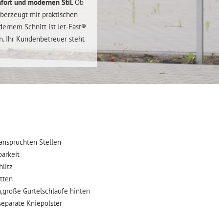
fort und modernen Stil
. Ob
überzeugt mit praktischen
ernem Schnitt ist Jet-Fast®
. Ihr Kundenbetreuer steht
anspruchten Stellen
barkeit
litz
tten
n,große Gürtelschlaufe hinten
separate Kniepolster