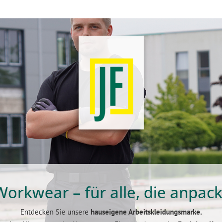
llservice
Ausbildung 2026
ment anfordern
Duales Studium
Initiativbewerbung
ISO 9001:2015
Umweltzertifikat
Workwear – für alle, die anpac
Entdecken Sie unsere
hauseigene Arbeitskleidungsmarke.