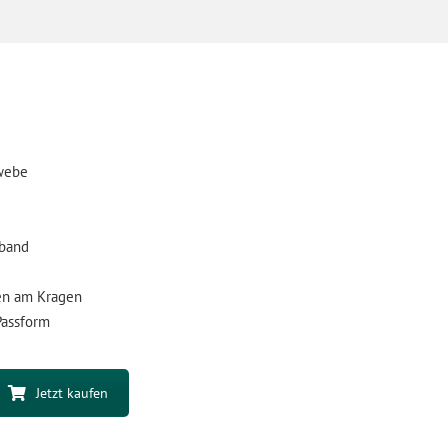
webe
nband
nen am Kragen
Passform
Jetzt kaufen