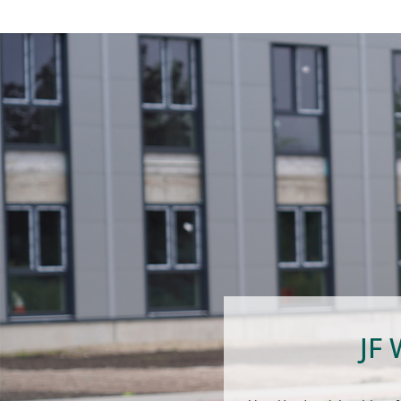
Niederlassungen
Beste
Chemische Produkte
Sponsoring
Doku
Klebebänder
Zertifikate
Fensterbau
Bauhandwerk
Betriebsbedarf
JF 